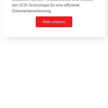
der OCR-Technologie für eine effiziente
Dokumentenerfassung.
Mehr erfahren
MSV Peine
Dienstleistungen
Über uns
MSV Mikrofilm
Vorteile der Digitalisierung
Analog Verfilmung
Referenzen
Mikroformen und Beleggut
Blog
Mikroplanfilme und Mikrofiche
Kontakt
Fotos und Dias digitalisieren
DIN ISO Zertifikat
Gebundene Vorlagen
Metadatenanreicherung