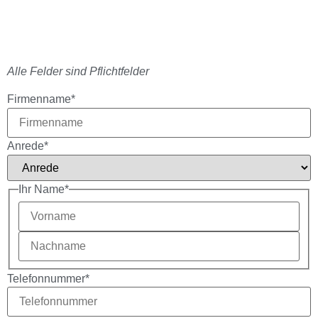
Cookie Richtlinie
Impressum
Datenschutzerklärung
Disclaimer
Geschäftsbedingungen
Haftungsausschluss
Web Design by
RubyWeb
Alle Felder sind Pflichtfelder
Firmenname
*
Anrede
*
Ihr Name
*
Telefonnummer
*